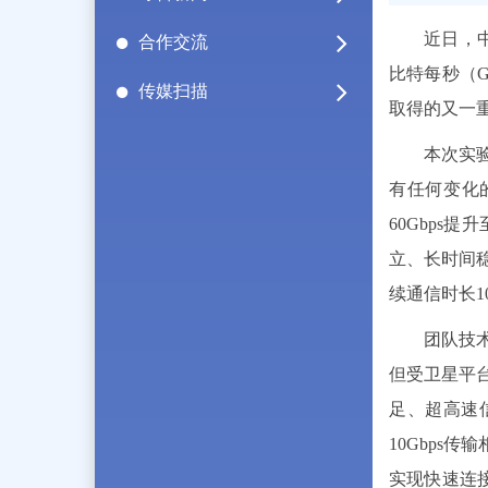
近日，
合作交流
比特每秒（G
传媒扫描
取得的又一
本次实验
有任何变化
60Gbps
立、长时间
续通信时长1
团队技
但受卫星平
足、超高速
10Gbps
实现快速连