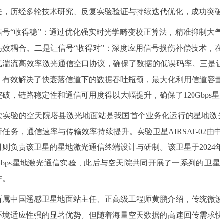
关，历经多轮技术研究、反复实验验证与持续迭代优化，成功突
信号“收得稳”：通过优化强实时光学畸变校正算法，精准抑制大
高效耦合。二是让信号“收得对”：深度应用信号损伤补偿技术，
气湍流高效率激光通信空口协议，确保了数据的低误码率。三是让
，有效解决了快衰落信道下的数据吞吐瓶颈，最大化利用信道容
破，链路稳定性和通信可用度得以大幅提升，确保了120Gbp
次实验的空天院塔县激光地面站是我国首个业务化运行的星地激光
任务，通信速率与传输效率持续提升。实验卫星AIRSAT-02
则负责该卫星的星地激光通信终端设计与研制。该卫星于2024年
0Gbps星地激光通信实验，此后与空天院共同开展了一系列的
作。
所属中国遥感卫星地面站主任、正高级工程师黄鹏介绍，传统微
环境适应性强的显著优势。但随着海量空天数据的高速回传需求