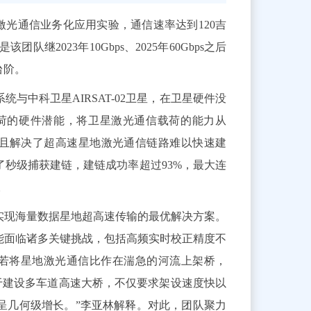
光通信业务化应用实验，通信速率达到120吉
2023年10Gbps、2025年60Gbps之后
台阶。
与中科卫星AIRSAT-02卫星，在卫星硬件没
荷的硬件潜能，将卫星激光通信载荷的能力从
录，而且解决了超高速星地激光通信链路难以快速建
秒级捕获建链，建链成功率超过93%，最大连
。
实现海量数据星地超高速传输的最优解决方案。
能面临诸多关键挑战，包括高频实时校正精度不
若将星地激光通信比作在湍急的河流上架桥，
相当于建设多车道高速大桥，不仅要求架设速度快以
呈几何级增长。”李亚林解释。对此，团队聚力