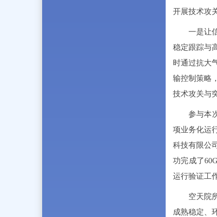
开展技术攻
一是让
稳定跟踪与
时通过抗大
输控制策略
技术攻关与突
参与本
项业务化运行
科技有限公司
功完成了6
运行验证工
空天院
成熟稳定、