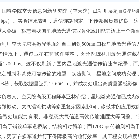
中国科学院空天信息创新研究院（空天院）成功开展超百G星地激
bps）。实验结果表明，通信链路稳定、下传数据质量优良，这是该团队继
重大突破，标志着我国星地激光通信业务化应用能力迈上一个新
利用空天院塔县激光地面站自主研制500mm口径星地激光通信系统
的情况下，通过卫星在轨软件重构，充分挖掘利用激光通信载
提升至120Gbps。这不仅刷新了国内星地激光通信传输速率纪
稳定维持和高效可靠传输的难题。实验期间，星地之间成功实现了
08秒，获取数据量达到12.656Tb，并成功处理出高质量遥感影像
术负责人、空天院高级工程师李亚林介绍，星地激光通信已成为
台微振动、大气湍流扰动等多重复杂因素影响，该技术的应用效
信号处理能力有限、非稳态大气信道高效传输难度大等问题。“
传输相当于铺设单车道桥梁，结构相对简单；而120Gbps传输则
接，更要在多车道并行下保障极高的通行效率，其工程实现难度