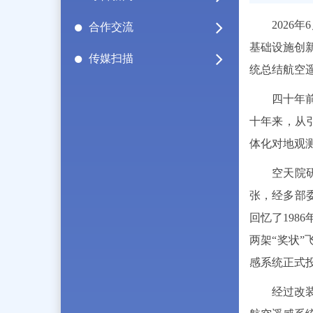
202
合作交流
基础设施创
传媒扫描
统总结航空
四十年
十年来，从
体化对地观
空天院
张，经多部委
回忆了198
两架“奖状
感系统正式
经过改