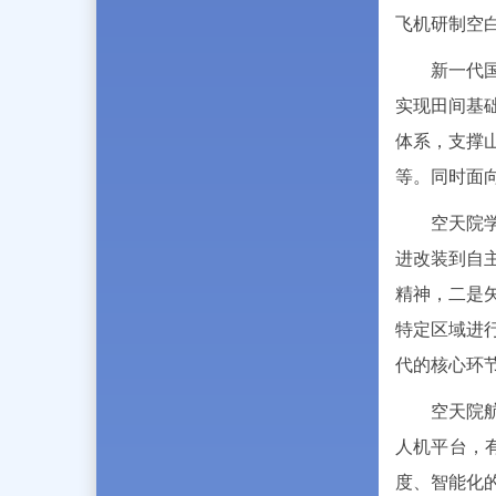
飞机研制空
新一代
实现田间基
体系，支撑
等。同时面
空天院
进改装到自
精神，二是
特定区域进
代的核心环
空天院
人机平台，
度、智能化