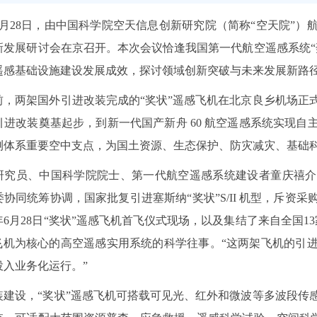
6年6月28日，由中国科学院空天信息创新研究院（简称“空天院”
新发展研讨会在京召开。本次会议恰逢我国第一代航空遥感系统“
遥感基础设施建设发展成效，探讨领域创新突破与未来发展新路
前，两架国外引进改装完成的“奖状”遥感飞机在北京良乡机场正
引进改装奠基起步，到新一代国产新舟 60 航空遥感系统实现
测体系重要空中支点，为国土资源、生态保护、防灾减灾、基础
研究员、中国科学院院士、第一代航空遥感系统建设者童庆禧介绍
协同统筹协调，国家批复引进塞斯纳“奖状”S/II 机型，斥资
6年6月28日“奖状”遥感飞机首飞仪式现场，以及集结了来自全国1
”飞机为核心的高空遥感实用系统的科学往事。“这两架飞机的引
投入业务化运行。”
装建设，“奖状”遥感飞机可搭载可见光、红外和微波等多波段传