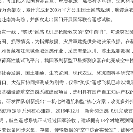
统，可适配大范围资源普查、应急救援、遥感科学试验、空间科学
行万余架次，累计完成超200万平方公里国土遥感观测，航迹遍
南赴南海岛礁，并多次走出国门开展国际联合遥感试验。
救灾一线，“奖状”遥感飞机是抢险救灾的“空中前哨”。每逢突
范围、损毁情况，为指挥救援、灾后重建提供关键决策依据。在
、雅鲁藏布江流域全域遥感作业，采集海量冰川、冻土观测数据
载荷高性能试飞平台，我国系列新型卫星探测仪器在此完成空中
济社会发展、国土测绘、生态监测、现代农业、冰冻圈科学研究
窗口、大范围协同探测成为刚需，仅靠“奖状”遥感飞机已难以满
技基础设施航空遥感系统建设项目，选用具有国产自主知识产权的
台。研发团队创新提出“一机七种适航构型”核心方案，攻克多外
航审定等系列核心难题。2016年12月，新舟60遥感飞机完成首飞
1年7月，航空遥感系统正式通过国家验收，建成拥有18个对地观
多套设备同步采集、存储、传输数据的“空中综合实验室”，被称