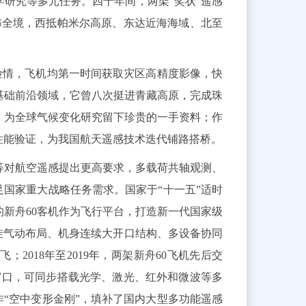
研究等多元任务。四十年间，两架“奖状”遥感
布全境，西抵帕米尔高原、东达近海海域、北至
发险情，飞机均第一时间获取灾区高精度影像，快
基础前沿领域，它曾八次挺进青藏高原，完成珠
，为全球气候变化研究留下珍贵的一手资料；作
性能验证，为我国航天遥感技术迭代铺路搭桥。
等对航空遥感提出更高要求，多载荷共轴观测、
足国家重大战略任务需求。国家于“十一五”适时
新舟60客机作为飞行平台，打造新一代国家级
挂气动布局、机身连续大开口结构、多设备协同
；2018年至2019年，两架新舟60飞机先后交
测窗口，可同步搭载光学、激光、红外和微波等多
作“空中变形金刚”，填补了国内大型多功能遥感