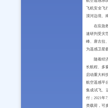
航空遥感系
飞机安全飞
漠河边境、
在应急
速研判受灾
峰、唐古拉
为遥感卫星
随着经
长航程、多
启动重大科
航空遥感平
集成试飞、适
付；202
类载荷，可