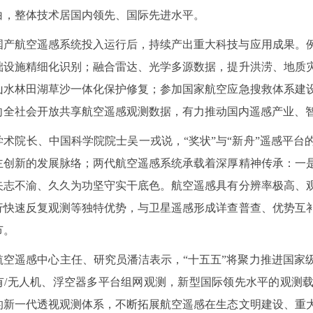
白，整体技术居国内领先、国际先进水平。
国产航空遥感系统投入运行后，持续产出重大科技与应用成果。
础设施精细化识别；融合雷达、光学多源数据，提升洪涝、地质
山水林田湖草沙一体化保护修复；参加国家航空应急搜救体系建
向全社会开放共享航空遥感观测数据，有力推动国内遥感产业、
学术院长、中国科学院院士吴一戎说，“奖状”与“新舟”遥感平
主创新的发展脉络；两代航空遥感系统承载着深厚精神传承：一
矢志不渝、久久为功坚守实干底色。航空遥感具有分辨率极高、
行快速反复观测等独特优势，与卫星遥感形成详查普查、优势互
节。
航空遥感中心主任、研究员潘洁表示，“十五五”将聚力推进国家
有/无人机、浮空器多平台组网观测，新型国际领先水平的观测
的新一代透视观测体系，不断拓展航空遥感在生态文明建设、重