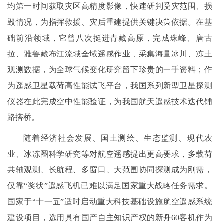
均第一时间获取灾区高精度影像，快速研判受灾范围、损
毁情况，为指挥救援、灾后重建提供关键决策依据。在基
础前沿领域，它曾八次挺进青藏高原，完成珠峰、唐古
拉、雅鲁藏布江流域全域遥感作业，采集海量冰川、冻土
观测数据，为全球气候变化研究留下珍贵的一手资料；作
为遥感卫星载荷高性能试飞平台，我国系列新型卫星探测
仪器在此完成空中性能验证，为我国航天遥感技术迭代铺
路搭桥。
随着经济社会发展、国土测绘、生态监测、现代农
业、冰冻圈科学研究等对航空遥感提出更高要求，多载荷
共轴观测、长航程、多窗口、大范围协同探测成为刚需，
仅靠“奖状”遥感飞机已难以满足国家重大战略任务需求。
国家于“十一五”适时启动重大科技基础设施航空遥感系统
建设项目，选用具有国产自主知识产权的新舟60客机作为