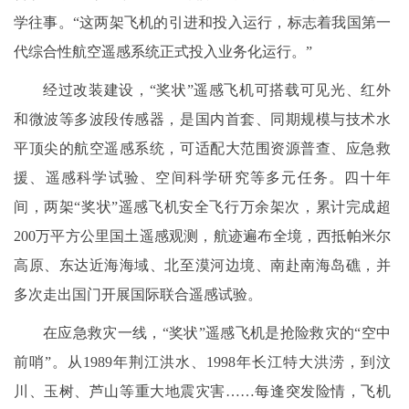
学往事。“这两架飞机的引进和投入运行，标志着我国第一
代综合性航空遥感系统正式投入业务化运行。”
经过改装建设，“奖状”遥感飞机可搭载可见光、红外
和微波等多波段传感器，是国内首套、同期规模与技术水
平顶尖的航空遥感系统，可适配大范围资源普查、应急救
援、遥感科学试验、空间科学研究等多元任务。四十年
间，两架“奖状”遥感飞机安全飞行万余架次，累计完成超
200万平方公里国土遥感观测，航迹遍布全境，西抵帕米尔
高原、东达近海海域、北至漠河边境、南赴南海岛礁，并
多次走出国门开展国际联合遥感试验。
在应急救灾一线，“奖状”遥感飞机是抢险救灾的“空中
前哨”。从1989年荆江洪水、1998年长江特大洪涝，到汶
川、玉树、芦山等重大地震灾害……每逢突发险情，飞机