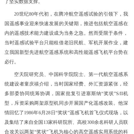
了坚实数据支撑。
20世纪80年代初，在腾冲航空遥感试验的引领下，我
国遥感事业迎来快速发展的关键期，推进包括航空遥感在
内的遥感技术能力建设成为当务之急。然而受限于条件，
当时遥感试验平台只能租借老旧民航、军机开展作业，建
立我国新型先进航空遥感系统和高性能遥感飞机平台势在
必行。
空天院研究员、中国科学院院士、第一代航空遥感系
统建设者童庆禧介绍，当时国家经费、外汇资源紧张，经
多部委协同统筹协调，国家批复引进塞斯纳“奖状”S/II机
型，斥资采购两架原型机同步开展国产化遥感改装。他深
情回忆了1986年6月28日“奖状”遥感飞机首飞仪式现场，以
及集结了来自全国13家科研院所、高校300余名科研人员联
合攻关以两架“奖状”飞机为核心的高空遥感实用系统的科