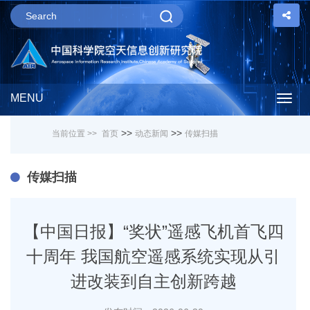
MENU
Togg
>>
>>
当前位置 >>
首页
动态新闻
传媒扫描
navig
传媒扫描
【中国日报】“奖状”遥感飞机首飞四
十周年 我国航空遥感系统实现从引
进改装到自主创新跨越