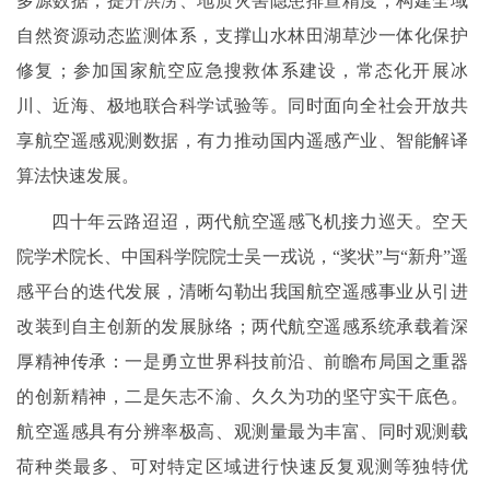
多源数据，提升洪涝、地质灾害隐患排查精度；构建全域
自然资源动态监测体系，支撑山水林田湖草沙一体化保护
修复；参加国家航空应急搜救体系建设，常态化开展冰
川、近海、极地联合科学试验等。同时面向全社会开放共
享航空遥感观测数据，有力推动国内遥感产业、智能解译
算法快速发展。
四十年云路迢迢，两代航空遥感飞机接力巡天。空天
院学术院长、中国科学院院士吴一戎说，“奖状”与“新舟”遥
感平台的迭代发展，清晰勾勒出我国航空遥感事业从引进
改装到自主创新的发展脉络；两代航空遥感系统承载着深
厚精神传承：一是勇立世界科技前沿、前瞻布局国之重器
的创新精神，二是矢志不渝、久久为功的坚守实干底色。
航空遥感具有分辨率极高、观测量最为丰富、同时观测载
荷种类最多、可对特定区域进行快速反复观测等独特优