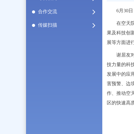
6月3
合作交流
在空天
传媒扫描
果及科技创
展等方面进
谢居友
技力量的科
发展中的应
害预警、边
作、推动空
区的快速高