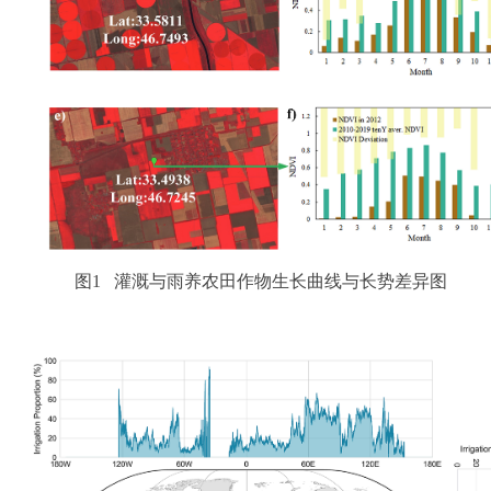
图1 灌溉与雨养农田作物生长曲线与长势差异图