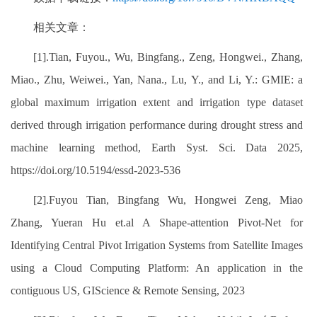
相关文章：
[1].Tian, Fuyou., Wu, Bingfang., Zeng, Hongwei., Zhang,
Miao., Zhu, Weiwei., Yan, Nana., Lu, Y., and Li, Y.: GMIE: a
global maximum irrigation extent and irrigation type dataset
derived through irrigation performance during drought stress and
machine learning method, Earth Syst. Sci. Data 2025,
https://doi.org/10.5194/essd-2023-536
[2].Fuyou Tian, Bingfang Wu, Hongwei Zeng, Miao
Zhang, Yueran Hu et.al A Shape-attention Pivot-Net for
Identifying Central Pivot Irrigation Systems from Satellite Images
using a Cloud Computing Platform: An application in the
contiguous US, GIScience & Remote Sensing, 2023