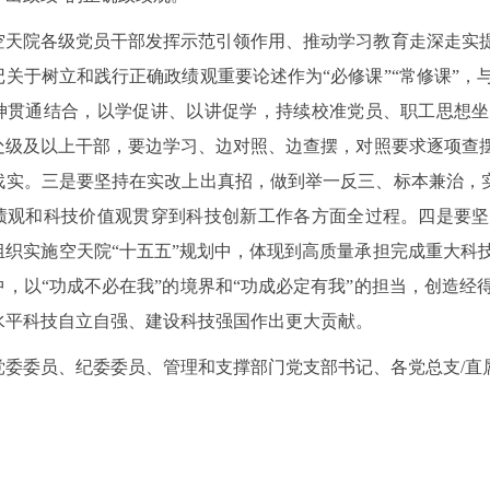
空天院各级党员干部发挥示范引领作用、推动学习教育走深走实
记关于树立和践行正确政绩观重要论述作为“必修课”“常修课”
神贯通结合，以学促讲、以讲促学，持续校准党员、职工思想坐
处级及以上干部，要边学习、边对照、边查摆，对照要求逐项查
找实。三是要坚持在实改上出真招，做到举一反三、标本兼治，实
绩观和科技价值观贯穿到科技创新工作各方面全过程。四是要坚
组织实施空天院“十五五”规划中，体现到高质量承担完成重大科
中，以“功成不必在我”的境界和“功成必定有我”的担当，创造
水平科技自立自强、建设科技强国作出更大贡献。
党委委员、纪委委员、管理和支撑部门党支部书记、各党总支/直