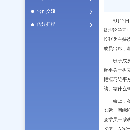
合作交流
5月1
传媒扫描
暨理论学习
长张兵主持
成员出席，
班子成
近平关于树
把握习近平
绩、靠什么
会上，
实际，围绕
会学员一致
政绩、以实