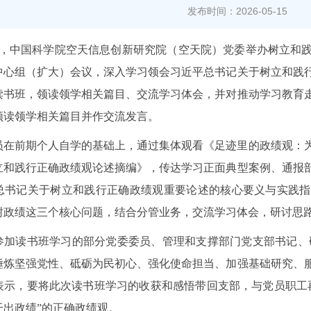
发布时间：2026-05-15
3日，中国科学院空天信息创新研究院（空天院）党委举办树立和
中心组（扩大）会议，深入学习领会习近平总书记关于树立和践
读书班，领读领学相关篇目、交流学习体会，并对推动学习教育
领读领学相关篇目并作交流发言。
员在前期个人自学的基础上，通过集体观看《足迹里的政绩观：
立和践行正确政绩观论述摘编》，传达学习正面典型案例、通报
总书记关于树立和践行正确政绩观重要论述的核心要义与实践指
树政绩这三个核心问题，结合分管业务，交流学习体会，研讨思
参加读书班学习的部分党委委员、管理和支撑部门党支部书记、
锤炼坚强党性、砥砺为民初心、强化使命担当、加强基础研究、
表示，要将此次读书班学习的收获和感悟带回支部，与党员职工
干出政绩”的正确政绩观。