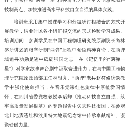
样，切实推动“两弹一星”精神转化为抢占空天信息领域科
技制高点、加快推进高水平科技自立自强的具体实践。
培训班采用集中授课学习和分组研讨相结合的方式开
展教学，结业时以各小组汇报交流的形式检验学习成果。
培训期间，参训学员在中国工程物理研究院原副院长尚林
盛所讲述的艰辛研制“两弹”历程中领悟精神真谛，在两弹
城追寻功勋足迹中砥砺强国之志，在《记忆里的“两弹一
星”》科学家故事舞台剧中汲取奋进伟力，在与中国工程物
理研究院原政治部主任林银亮、“两弹”老兵赵符修访谈教
学中强化使命担当，在音乐党课红色旋律中厚植爱国情
怀，在四川省委党校教授李后卿《推动科技自立自强，筑
牢高质量发展根基》的专题报告中矢志科技报国，在参观
北川地震遗址和汶川特大地震纪念馆中传承奉献精神、凝
聚磅礴力量。