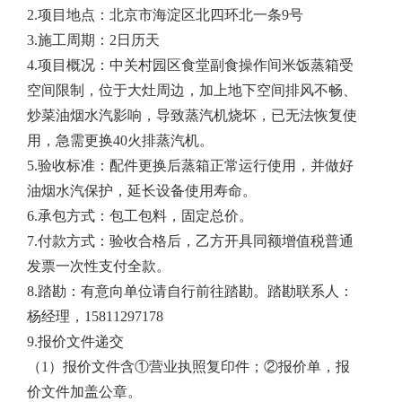
2.项目地点：北京市海淀区北四环北一条9号
3.施工周期：2日历天
4.项目概况：中关村园区食堂副食操作间米饭蒸箱受
空间限制，位于大灶周边，加上地下空间排风不畅、
炒菜油烟水汽影响，导致蒸汽机烧坏，已无法恢复使
用，急需更换40火排蒸汽机。
5.验收标准：配件更换后蒸箱正常运行使用，并做好
油烟水汽保护，延长设备使用寿命。
6.承包方式：包工包料，固定总价。
7.付款方式：验收合格后，乙方开具同额增值税普通
发票一次性支付全款。
8.踏勘：有意向单位请自行前往踏勘。踏勘联系人：
杨经理，15811297178
9.报价文件递交
（1）报价文件含①营业执照复印件；②报价单，报
价文件加盖公章。