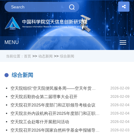
MENU
Togg
>>
>>
当前位置：
首页
动态新闻
综合新闻
navig
综合新闻
空天院组织“空天院便民服务周——空天年货大集”活动
2026-02-09
空天院后勤协会第二届理事大会召开
2026-02-09
空天院召开2025年度部门和正职领导考核会议
2026-02-04
空天院京外内设机构召开2025年度部门和正职领导考核会议
2026-02-04
空天院工会赴喀什开展慰问活动
2026-02-04
空天院召开2026年国家自然科学基金申报辅导讲座
2026-02-03