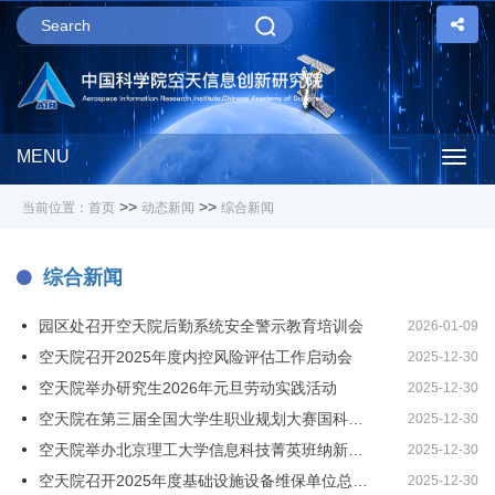
MENU
Togg
>>
>>
当前位置：
首页
动态新闻
综合新闻
navig
综合新闻
园区处召开空天院后勤系统安全警示教育培训会
2026-01-09
空天院召开2025年度内控风险评估工作启动会
2025-12-30
空天院举办研究生2026年元旦劳动实践活动
2025-12-30
空天院在第三届全国大学生职业规划大赛国科大校赛中喜获佳绩
2025-12-30
空天院举办北京理工大学信息科技菁英班纳新宣讲活动
2025-12-30
空天院召开2025年度基础设施设备维保单位总结交流会
2025-12-30