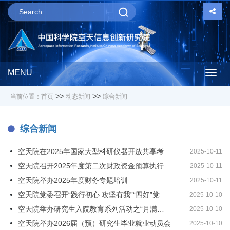
MENU
Togg
>>
>>
当前位置：
首页
动态新闻
综合新闻
navig
综合新闻
空天院在2025年国家大型科研仪器开放共享考核中再获优秀
2025-10-11
空天院召开2025年度第二次财政资金预算执行推进会
2025-10-11
空天院举办2025年度财务专题培训
2025-10-11
空天院党委召开“践行初心 攻坚有我”“四好”党员先进事迹宣讲暨表彰大会
2025-10-10
空天院举办研究生入院教育系列活动之“月满中秋·巧手制饼”传统文化劳动实践活动
2025-10-10
空天院举办2026届（预）研究生毕业就业动员会
2025-10-10